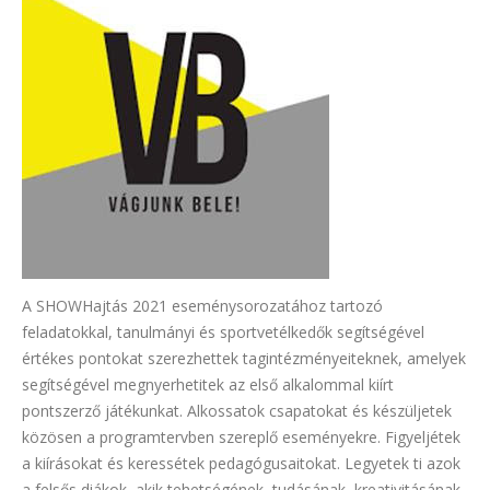
A SHOWHajtás 2021 eseménysorozatához tartozó
feladatokkal, tanulmányi és sportvetélkedők segítségével
értékes pontokat szerezhettek tagintézményeiteknek, amelyek
segítségével megnyerhetitek az első alkalommal kiírt
pontszerző játékunkat. Alkossatok csapatokat és készüljetek
közösen a programtervben szereplő eseményekre. Figyeljétek
a kiírásokat és keressétek pedagógusaitokat. Legyetek ti azok
a felsős diákok, akik tehetségének, tudásának, kreativitásának