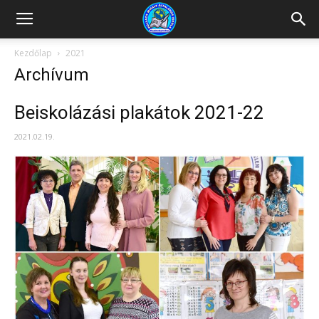
Kazincbarcikai
Kezdőlap
2021
Archívum
Pollack
Beiskolázási plakátok 2021-22
2021.02.19.
Mihály
Általános
Iskola