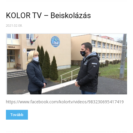
KOLOR TV – Beiskolázás
2021.02.08.
https://www.facebook.com/kolortv/videos/983230695417419
Tovább