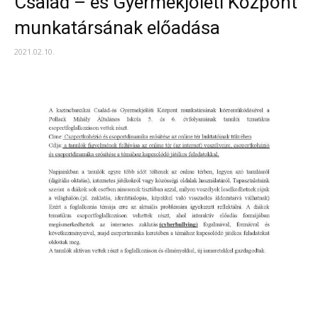
Család – és Gyermekjóléti Központ
munkatársának előadása
2021.02.10.