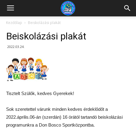
Kazincbarcikai
Kezdőlap
Beiskolázási plakát
Beiskolázási plakát
Pollack
2022.03.24.
Mihály
Általános
Tisztelt Szülők, kedves Gyerekek!
Iskola
Sok szeretettel várunk minden kedves érdeklődőt a
2022.április.06-án (szerdán) 16 órától tartandó beiskolázási
programunkra a Don Bosco Sportközpontba.