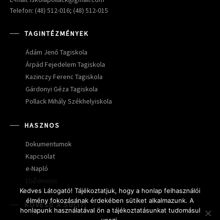
Telefon: (48) 512-016; (48) 512-015
TAGINTÉZMÉNYEK
Ádám Jenő Tagiskola
Árpád Fejedelem Tagiskola
Kazinczy Ferenc Tagiskola
Gárdonyi Géza Tagiskola
Pollack Mihály Székhelyiskola
HASZNOS
Dokumentumok
Kapcsolat
e-Napló
Ebédmenü
Kedves Látogató! Tájékoztatjuk, hogy a honlap felhasználói
élmény fokozásának érdekében sütiket alkalmazunk. A
KÖVESD A SULIT!
honlapunk használatával ön a tájékoztatásunkat tudomásul