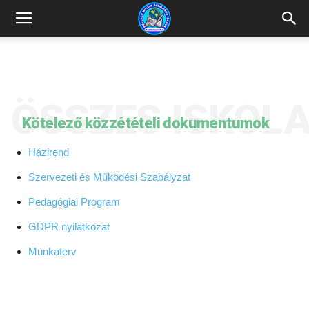
Kazincbarcikai
Pollack
ÖSSZES ISKOL
Kötelező közzétételi dokumentumok
Mihály
Házirend
Szervezeti és Működési Szabályzat
Általános
Pedagógiai Program
GDPR nyilatkozat
Iskola
Munkaterv