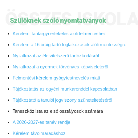
ÖSSZES ISKOL
Szülőknek szóló nyomtatványok
Kérelem Tantárgyi értékelés alóli felmentéshez
Kérelem a 16 óráig tartó foglalkozások alóli mentességre
Nyilatkozat az életvitelszerű tartózkodásról
Nyilatkozat a gyermek törvényes képviseletéről
Felmentési kérelem gyógytestnevelés miatt
Tájékoztatás az egyéni munkarenddel kapcsolatban
Tájékoztató a tanulói jogviszony szüneteltetéséről
Taneszközlista az első osztályosok számára
A 2026-2027-es tanév rendje
Kérelem távolmaradáshoz