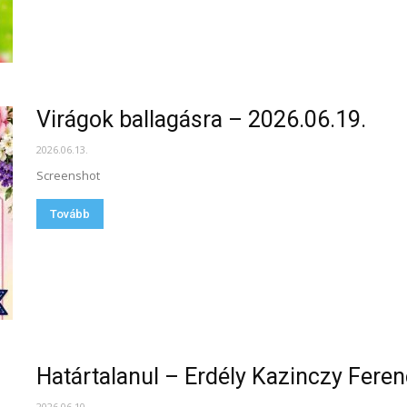
Virágok ballagásra – 2026.06.19.
2026.06.13.
Screenshot
Tovább
Határtalanul – Erdély Kazinczy Fere
2026.06.10.