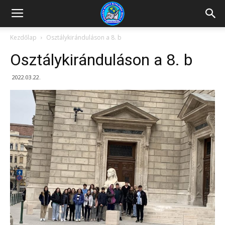
Kazincbarcikai
Kezdőlap
Osztálykiránduláson a 8. b
Osztálykiránduláson a 8. b
Pollack
2022.03.22.
Mihály
Általános
Iskola