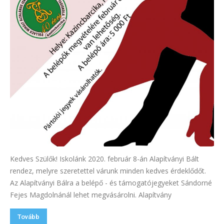
Kedves Szülők! Iskolánk 2020. február 8-án Alapítványi Bált
rendez, melyre szeretettel várunk minden kedves érdeklődőt.
Az Alapítványi Bálra a belépő - és támogatójegyeket Sándorné
Fejes Magdolnánál lehet megvásárolni. Alapítvány
Tovább