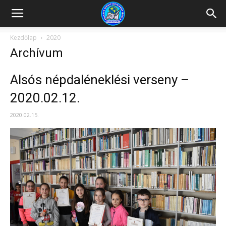
Kazincbarcikai
Kezdőlap
2020
Archívum
Pollack
Alsós népdaléneklési verseny –
2020.02.12.
Mihály
2020.02.15.
Általános
Iskola