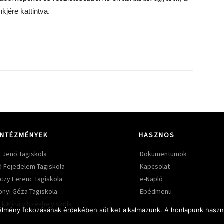
jére kattintva.
INTÉZMÉNYEK
HASZNOS
 Jenő Tagiskola
Dokumentumok
d Fejedelem Tagiskola
Kapcsolat
czy Ferenc Tagiskola
e-Napló
nyi Géza Tagiskola
Ebédmenü
ck Mihály Székhelyiskola
 élmény fokozásának érdekében sütiket alkalmazunk. A honlapunk haszná