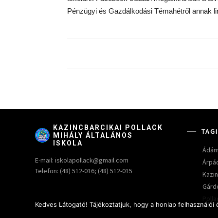
Pénzügyi és Gazdálkodási Témahétről annak link
KAZINCBARCIKAI POLLACK
TAG
MIHÁLY ÁLTALÁNOS
ISKOLA
Ádám
E-mail: iskolapollack@gmail.com
Árpá
Telefon: (48) 512-016; (48) 512-015
Kazin
Gárdo
Polla
Kedves Látogató! Tájékoztatjuk, hogy a honlap felhasználói