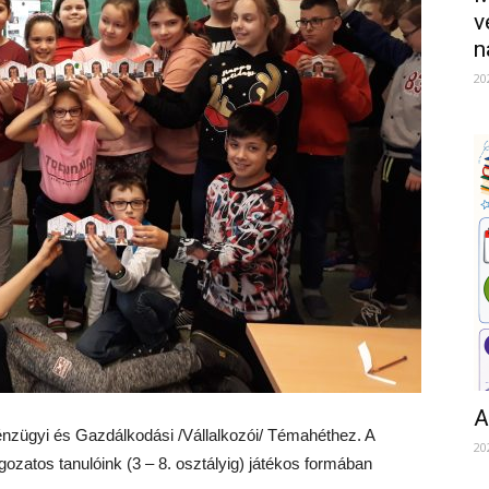
v
n
20
A
 Pénzügyi és Gazdálkodási /Vállalkozói/ Témahéthez. A
20
agozatos tanulóink (3 – 8. osztályig) játékos formában