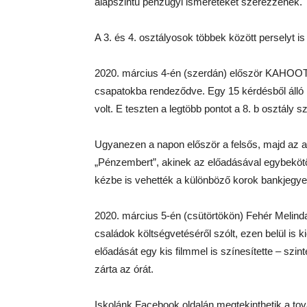
alapszintű pénzügyi ismereteket szerezzenek.
A 3. és 4. osztályosok többek között perselyt i
2020. március 4-én (szerdán) először KAHOOT! j
csapatokba rendeződve. Egy 15 kérdésből álló
volt. E teszten a legtöbb pontot a 8. b osztály 
Ugyanezen a napon először a felsős, majd az al
„Pénzembert”, akinek az előadásával egybekötöt
kézbe is vehették a különböző korok bankjegyeit
2020. március 5-én (csütörtökön) Fehér Melinda 
családok költségvetéséről szólt, ezen belül is 
előadását egy kis filmmel is színesítette – szint
zárta az órát.
Iskolánk Facebook oldalán megtekinthetik a tov