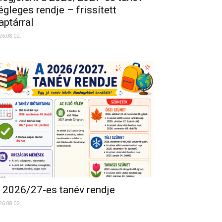
égleges rendje – frissített
aptárral
26.08.02.
 2026/27-es tanév rendje
26.08.02.