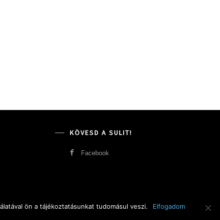
KÖVESD A SULIT!
Facebook
latával ön a tájékoztatásunkat tudomásul veszi.
Elfogadom