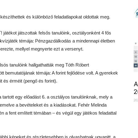
s készíthettek és különböző feladatlapokat oldottak meg.
átékot játszottak felsős tanulóink, osztályonként 4 fős
 kvízjáték témája: Pénzgazdálkodás a mindennapi életben
szerezte, mellyel megnyerte ezt a versenyt.
sós tanulóink hallgathatták meg Tóth Róbert
t bemutatójának témája: A forint fejlődése volt. A gyerekek
 és érméit (pengő és forint).
A
2
tartott egy előadást 6. a osztályos tanulóinknak, mely a
20
kiemelve a bevételeket és a kiadásokat. Fehér Melinda
én a fent említett témában – és végül egy játékos feladattal
ábbi képeket és részletesebben is olvashatnak ugyanitt, a