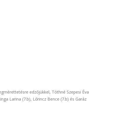
egmérettetésre edzőjükkel, Tóthné Szepesi Éva
inga Larina (7.b), Lőrincz Bence (7.b) és Garáz