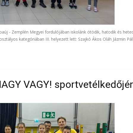
új - Zemplén Megyei fordulójában iskolánk ötödik, hatodik és heted
sztályos kategóriában III. helyezett lett: Szajkó Ákos Oláh Jázmin Pá
NAGY VAGY! sportvetélkedőjé