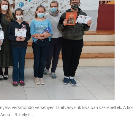
yelvi versmondó versenyen tanítványaink kiválóan szerepeltek. A k
Anna – 3. hely 6....