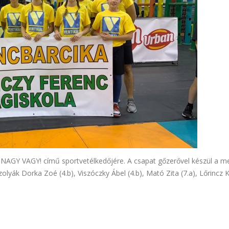
, NAGY VAGY! című sportvetélkedőjére. A csapat gőzerővel készül a m
olyák Dorka Zoé (4.b), Viszóczky Ábel (4.b), Mató Zita (7.a), Lőrincz K