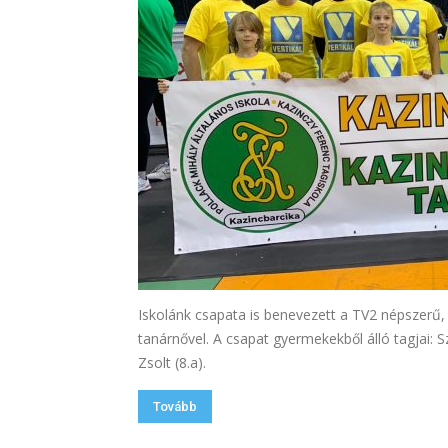
Iskolánk csapata is benevezett a TV2 népszerű
tanárnővel. A csapat gyermekekből álló tagjai: Sz
Zsolt (8.a).
Tovább