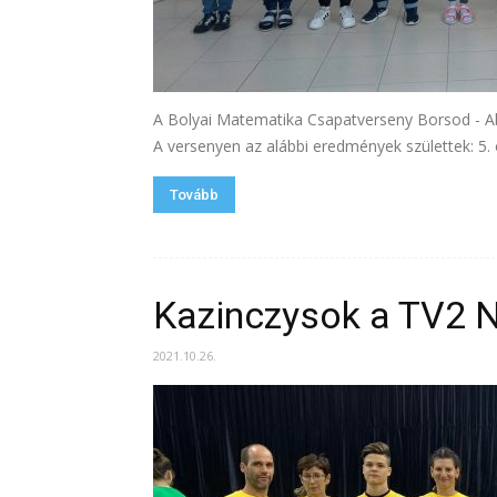
A Bolyai Matematika Csapatverseny Borsod - Aba
A versenyen az alábbi eredmények születtek: 5. o
Tovább
Kazinczysok a TV2 
2021.10.26.