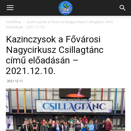
Kazincbarcikai
Kezdőlap
Kazinczysok a Fővárosi Nagycirkusz Csillagtánc című
előadásán - 2021.12.10.
Pollack
Kazinczysok a Fővárosi
Nagycirkusz Csillagtánc
című előadásán –
Mihály
2021.12.10.
Általános
2021.12.11.
Iskola