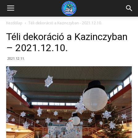
Kazincbarcikai
Kezdőlap
Téli dekoráció a Kazinczyban - 2021.12.10.
Téli dekoráció a Kazinczyban
Pollack
– 2021.12.10.
2021.12.11.
Mihály
Általános
Iskola