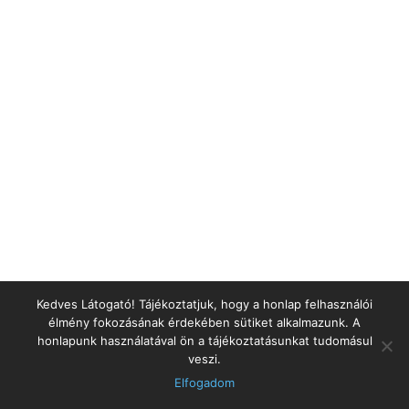
Kedves Látogató! Tájékoztatjuk, hogy a honlap felhasználói
élmény fokozásának érdekében sütiket alkalmazunk. A
honlapunk használatával ön a tájékoztatásunkat tudomásul
veszi.
Elfogadom