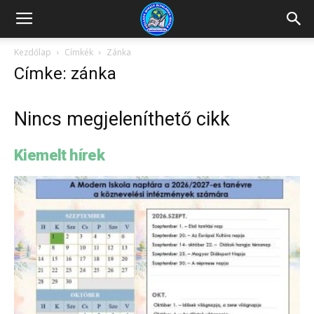
Kazincbarcikai
Kezdőlap
Címkék
Zánka
Címke: zánka
Pollack
Nincs megjeleníthető cikk
Mihály
Kiemelt hírek
Általános
Iskola