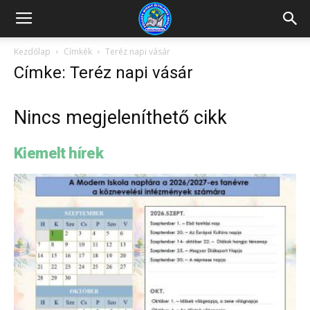
Kazincbarcikai
Kezdőlap
Címkék
Teréz napi vásár
Címke: Teréz napi vásár
Pollack
Nincs megjeleníthető cikk
Mihály
Kiemelt hírek
Általános
Iskola