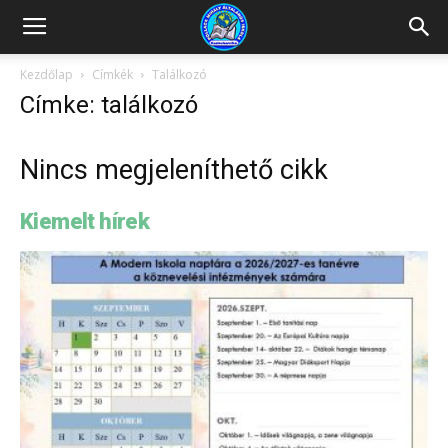
Kazincbarcikai
Kezdőlap
Címkék
Találkozó
Címke: találkozó
Pollack
Nincs megjeleníthető cikk
Mihály
Kiemelt hírek
Általános
Iskola