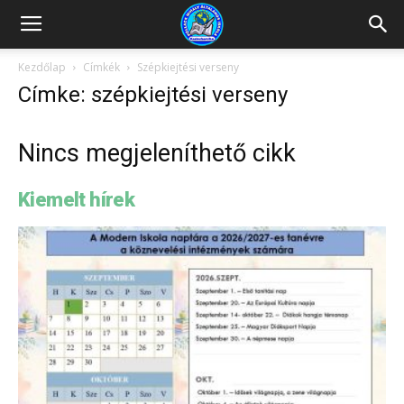
Kazincbarcikai
Kezdőlap
Címkék
Szépkiejtési verseny
Címke: szépkiejtési verseny
Pollack
Nincs megjeleníthető cikk
Mihály
Kiemelt hírek
Általános
Iskola