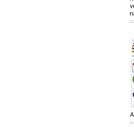
v
n
20
A
20