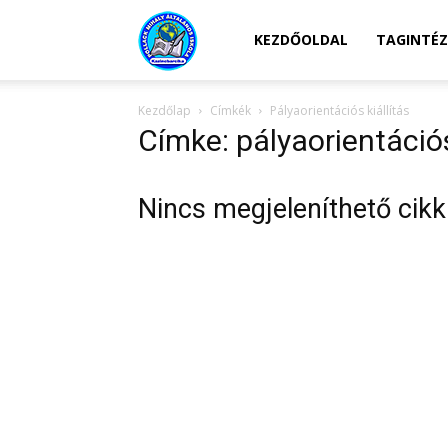
Kazincbarcikai
KEZDŐOLDAL
TAGINTÉ
Kezdőlap
Címkék
Pályaorientációs kiállítás
Pollack
Címke: pályaorientációs
Mihály
Nincs megjeleníthető cikk
Általános
Iskola