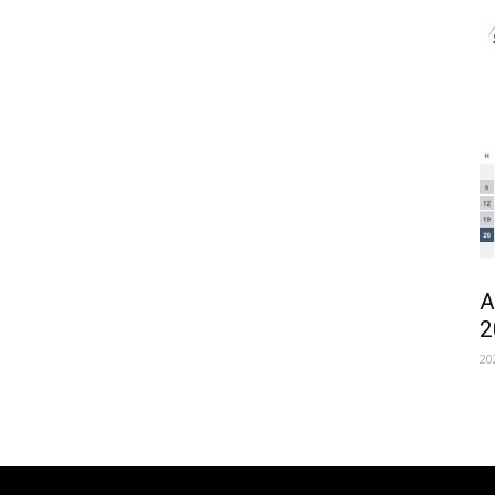
A
2
20