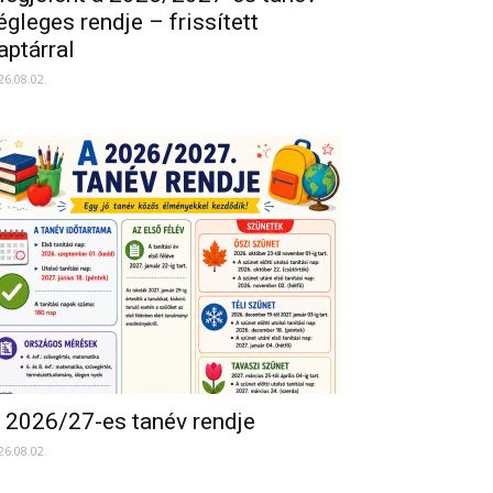
égleges rendje – frissített
aptárral
26.08.02.
 2026/27-es tanév rendje
26.08.02.