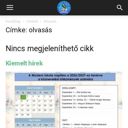
Kazincbarcikai
Kezdőlap
Címkék
Olvasás
Címke: olvasás
Pollack
Nincs megjeleníthető cikk
Mihály
Kiemelt hírek
Általános
Iskola