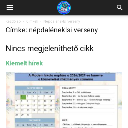
Kazincbarcikai
Kezdőlap
Címkék
Népdaléneklsi verseny
Címke: népdaléneklsi verseny
Pollack
Nincs megjeleníthető cikk
Mihály
Kiemelt hírek
Általános
Iskola