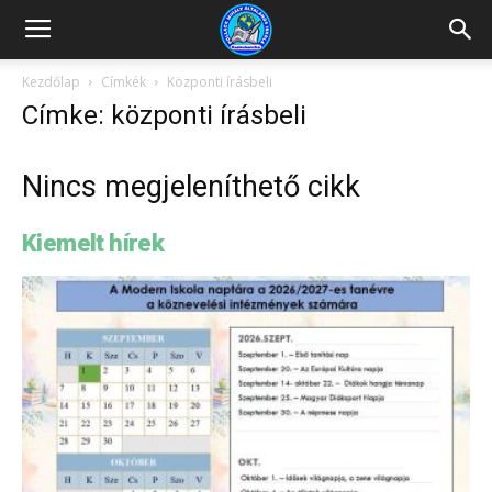
Kazincbarcikai
Kezdőlap
Címkék
Központi írásbeli
Címke: központi írásbeli
Pollack
Nincs megjeleníthető cikk
Mihály
Kiemelt hírek
Általános
Iskola