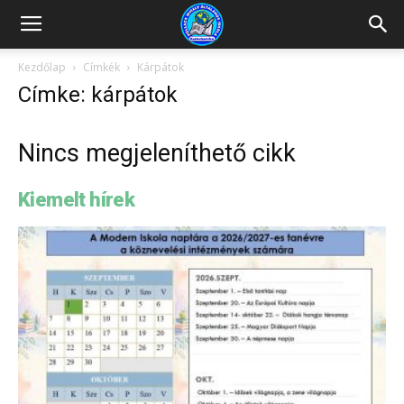
Kazincbarcikai
Kezdőlap
Címkék
Kárpátok
Címke: kárpátok
Pollack
Nincs megjeleníthető cikk
Mihály
Kiemelt hírek
Általános
Iskola