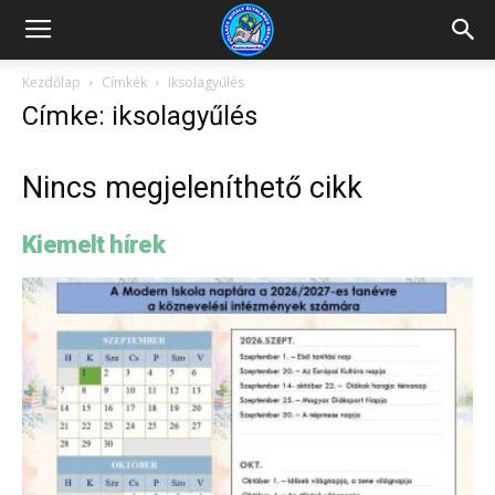
Kazincbarcikai
Kezdőlap
Címkék
Iksolagyűlés
Címke: iksolagyűlés
Pollack
Nincs megjeleníthető cikk
Mihály
Kiemelt hírek
Általános
Iskola