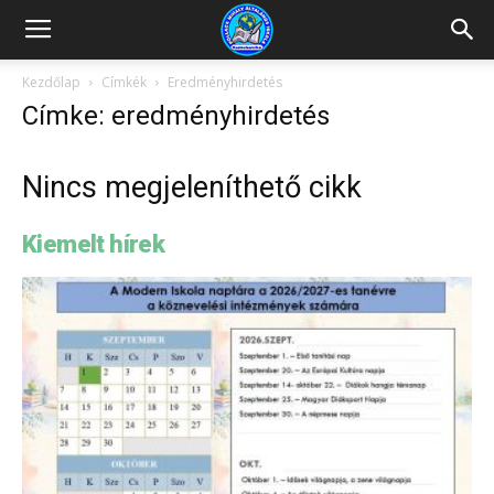
Kazincbarcikai
Kezdőlap
Címkék
Eredményhirdetés
Címke: eredményhirdetés
Pollack
Nincs megjeleníthető cikk
Mihály
Kiemelt hírek
Általános
Iskola