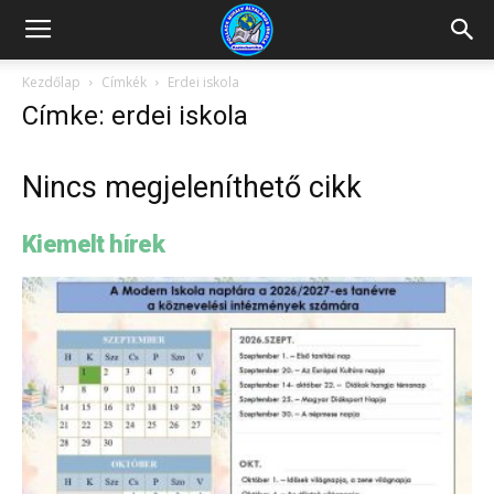
Kazincbarcikai
Kezdőlap
Címkék
Erdei iskola
Címke: erdei iskola
Pollack
Nincs megjeleníthető cikk
Mihály
Kiemelt hírek
Általános
Iskola