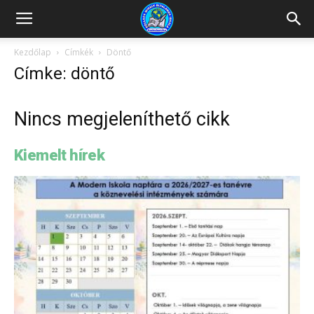
Kazincbarcikai
Kezdőlap
Címkék
Döntő
Címke: döntő
Pollack
Nincs megjeleníthető cikk
Mihály
Kiemelt hírek
Általános
Iskola