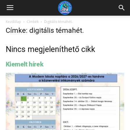
Kazincbarcikai
Kezdőlap
Címkék
Digitális témahét.
Címke: digitális témahét.
Pollack
Nincs megjeleníthető cikk
Mihály
Kiemelt hírek
Általános
Iskola