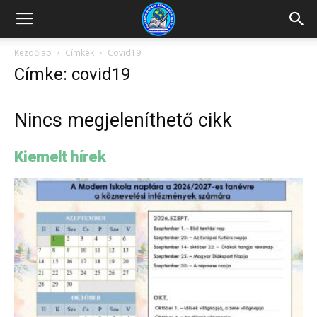
Kazincbarcikai
Kezdőlap
Címkék
Covid19
Címke: covid19
Pollack
Nincs megjeleníthető cikk
Mihály
Kiemelt hírek
Általános
Iskola