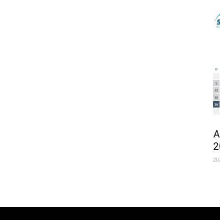
A
2
20