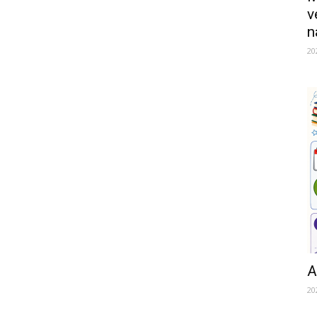
v
n
20
A
20