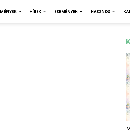
ZMÉNYEK
HÍREK
ESEMÉNYEK
HASZNOS
KA
K
M