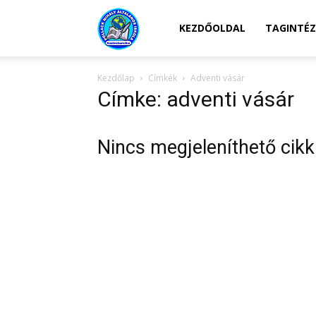
Kazincbarcikai
KEZDŐOLDAL
TAGINTÉ
Kezdőlap
Címkék
Adventi vásár
Pollack
Címke: adventi vásár
Mihály
Nincs megjeleníthető cikk
Általános
Iskola