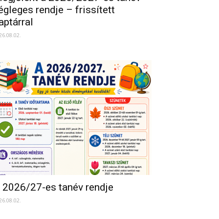
égleges rendje – frissített
aptárral
26.08.02.
 2026/27-es tanév rendje
26.08.02.