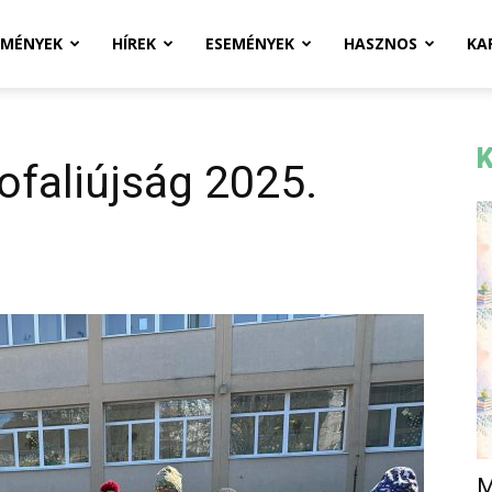
ZMÉNYEK
HÍREK
ESEMÉNYEK
HASZNOS
KA
K
ofaliújság 2025.
M