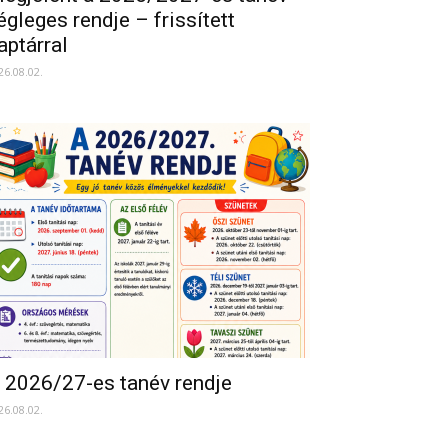
égleges rendje – frissített
aptárral
26.08.02.
 2026/27-es tanév rendje
26.08.02.