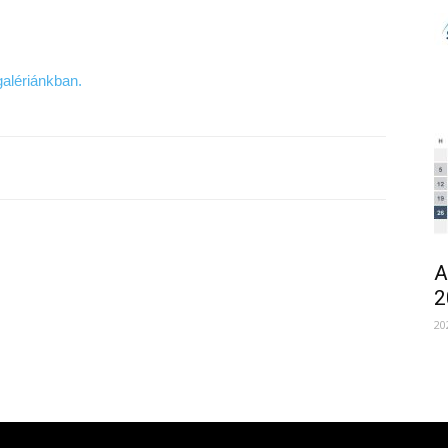
galériánkban.
A
2
20