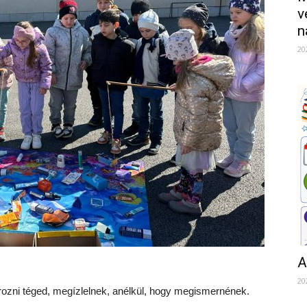
v
n
20
A
20
ozni téged, megízlelnek, anélkül, hogy megismernének.