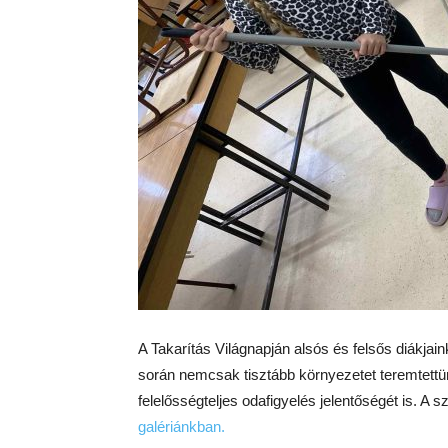
A Takarítás Világnapján alsós és felsős diákjain
során nemcsak tisztább környezetet teremtettü
felelősségteljes odafigyelés jelentőségét is. A 
galériánkban.