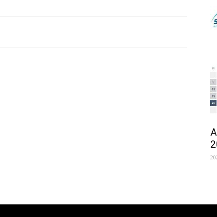
A
2
20