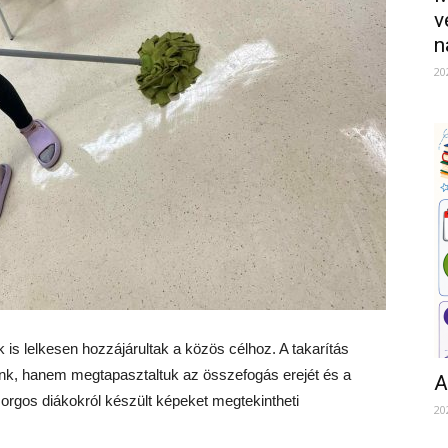
v
n
20
k is lelkesen hozzájárultak a közös célhoz. A takarítás
nk, hanem megtapasztaltuk az összefogás erejét és a
A
szorgos diákokról készült képeket megtekintheti
20