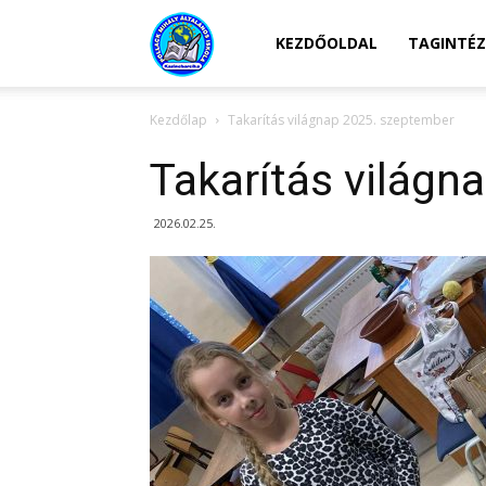
Kazincbarcikai
KEZDŐOLDAL
TAGINTÉ
Kezdőlap
Takarítás világnap 2025. szeptember
Pollack
Takarítás világn
Mihály
2026.02.25.
Általános
Iskola