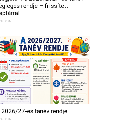
égleges rendje – frissített
aptárral
26.08.02.
 2026/27-es tanév rendje
26.08.02.