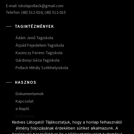
E-mail: iskolapollack@gmail.com
Telefon: (48) 512-016; (48) 512-015
TAGINTÉZMÉNYEK
Ádám Jenő Tagiskola
Árpád Fejedelem Tagiskola
Kazinczy Ferenc Tagiskola
Gárdonyi Géza Tagiskola
Pollack Mihály Székhelyiskola
HASZNOS
Dokumentumok
Kapcsolat
e-Napló
Ebédmenü
Kedves Látogató! Tájékoztatjuk, hogy a honlap felhasználói
élmény fokozásának érdekében sütiket alkalmazunk. A
KÖVESD A SULIT!