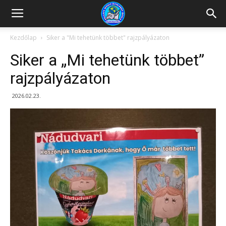
Kazincbarcikai
Kezdőlap
Siker a "Mi tehetünk többet" rajzpályázaton
Siker a „Mi tehetünk többet”
Pollack
rajzpályázaton
2026.02.23.
Mihály
Általános
Iskola