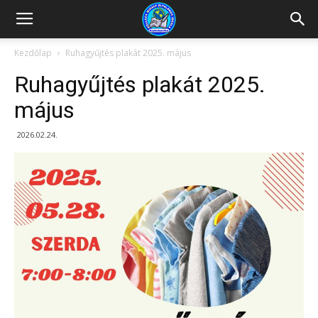
Kazincbarcikai
Kezdőlap
Ruhagyűjtés plakát 2025. május
Ruhagyűjtés plakát 2025.
Pollack
május
2026.02.24.
Mihály
Általános
Iskola