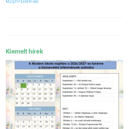
MZqYP1sbHFekl
Kiemelt hírek