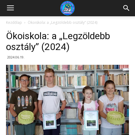
Kazincbarcikai
Kezdőlap
Ökoiskola: a „Legzöldebb osztály” (2024)
Ökoiskola: a „Legzöldebb
Pollack
osztály” (2024)
2024.06.19.
Mihály
Általános
Iskola