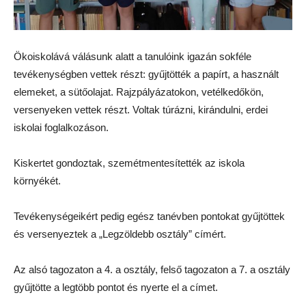
Ökoiskolává válásunk alatt a tanulóink igazán sokféle
tevékenységben vettek részt: gyűjtötték a papírt, a használt
elemeket, a sütőolajat. Rajzpályázatokon, vetélkedőkön,
versenyeken vettek részt. Voltak túrázni, kirándulni, erdei
iskolai foglalkozáson.
Kiskertet gondoztak, szemétmentesítették az iskola
környékét.
Tevékenységeikért pedig egész tanévben pontokat gyűjtöttek
és versenyeztek a „Legzöldebb osztály” címért.
Az alsó tagozaton a 4. a osztály, felső tagozaton a 7. a osztály
gyűjtötte a legtöbb pontot és nyerte el a címet.