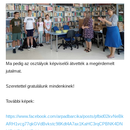
Ma pedig az osztályok képviselői átvették a megérdemelt
jutalmat.
Szeretettel gratulálunk mindenkinek!
További képek:
https://www.facebook.com/arpadbarcika/posts/pfbid02kvNeBk
ARH1vcg77qkGVdBvkstc98Kdt4A7ax1KaHC3rqCPBNK4DN