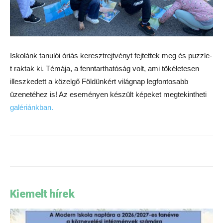
Iskolánk tanulói óriás keresztrejtvényt fejtettek meg és puzzle-
t raktak ki. Témája, a fenntarthatóság volt, ami tökéletesen
illeszkedett a közelgő Földünkért világnap legfontosabb
üzenetéhez is! Az eseményen készült képeket megtekintheti
galériánkban.
Kiemelt hírek