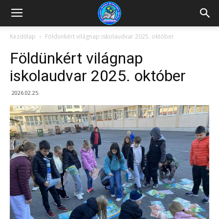
Kazincbarcikai
Kezdőlap
Földünkért világnap iskolaudvar 2025. október
Földünkért világnap
Pollack
iskolaudvar 2025. október
2026.02.25.
Mihály
Általános
Iskola