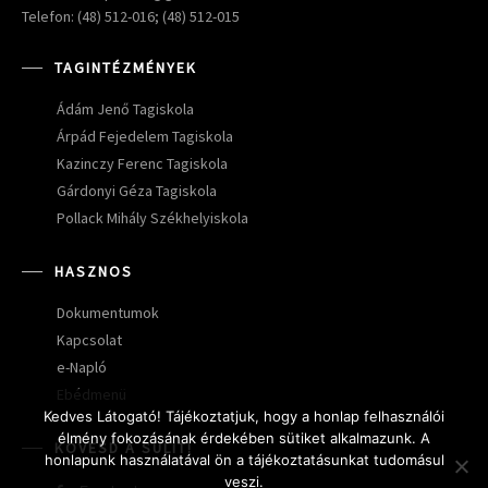
Telefon: (48) 512-016; (48) 512-015
TAGINTÉZMÉNYEK
Ádám Jenő Tagiskola
Árpád Fejedelem Tagiskola
Kazinczy Ferenc Tagiskola
Gárdonyi Géza Tagiskola
Pollack Mihály Székhelyiskola
HASZNOS
Dokumentumok
Kapcsolat
e-Napló
Ebédmenü
Kedves Látogató! Tájékoztatjuk, hogy a honlap felhasználói
élmény fokozásának érdekében sütiket alkalmazunk. A
KÖVESD A SULIT!
honlapunk használatával ön a tájékoztatásunkat tudomásul
veszi.