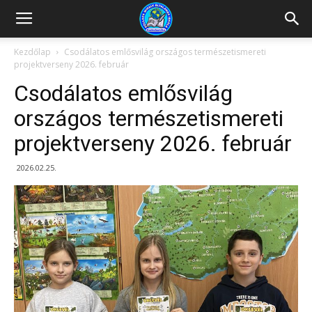
Kazincbarcikai
Kezdőlap
Csodálatos emlősvilág országos természetismereti
projektverseny 2026. február
Pollack
Csodálatos emlősvilág
országos természetismereti
projektverseny 2026. február
Mihály
2026.02.25.
Általános
Iskola