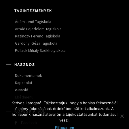
TAGINTÉZMÉNYEK
Ádám Jenő Tagiskola
Árpád Fejedelem Tagiskola
Kazinczy Ferenc Tagiskola
Gárdonyi Géza Tagiskola
Pollack Mihály Székhelyiskola
HASZNOS
Dokumentumok
Kapcsolat
e-Napló
Ebédmenü
Kedves Látogató! Tájékoztatjuk, hogy a honlap felhasználói
élmény fokozásának érdekében sütiket alkalmazunk. A
KÖVESD A SULIT!
honlapunk használatával ön a tájékoztatásunkat tudomásul
veszi.
Facebook
Elfogadom