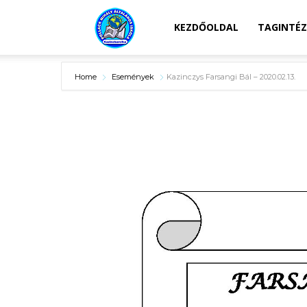
Kazincbarcikai
KEZDŐOLDAL
TAGINTÉ
Home
Események
Kazinczys Farsangi Bál – 2020.02.13.
Pollack
Mihály
Általános
Iskola