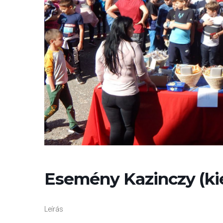
Esemény Kazinczy (ki
Leírás