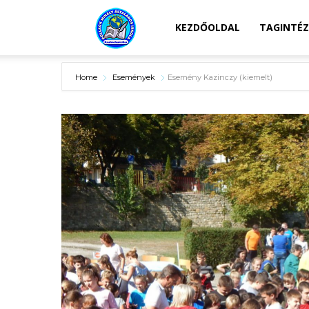
Kazincbarcikai
KEZDŐOLDAL
TAGINTÉ
Home
Események
Esemény Kazinczy (kiemelt)
Pollack
Mihály
Általános
Iskola