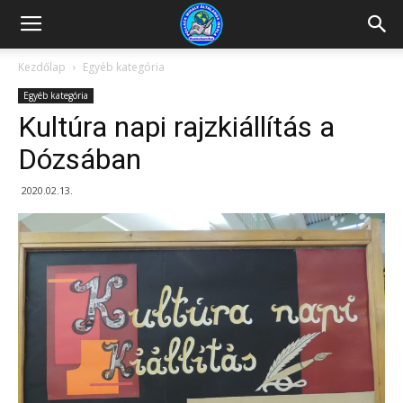
Kazincbarcikai
Kezdőlap
Egyéb kategória
Egyéb kategória
Pollack
Kultúra napi rajzkiállítás a
Dózsában
Mihály
2020.02.13.
Általános
Iskola