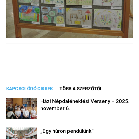
KAPCSOLÓDÓ CIKKEK
TÖBB A SZERZŐTŐL
Házi Népdaléneklési Verseny – 2025.
november 6.
„Egy húron pendülünk”