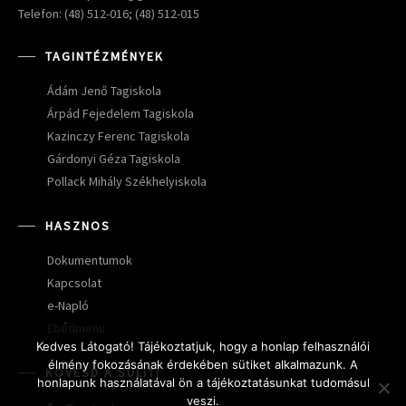
Telefon: (48) 512-016; (48) 512-015
TAGINTÉZMÉNYEK
Ádám Jenő Tagiskola
Árpád Fejedelem Tagiskola
Kazinczy Ferenc Tagiskola
Gárdonyi Géza Tagiskola
Pollack Mihály Székhelyiskola
HASZNOS
Dokumentumok
Kapcsolat
e-Napló
Ebédmenü
Kedves Látogató! Tájékoztatjuk, hogy a honlap felhasználói
élmény fokozásának érdekében sütiket alkalmazunk. A
KÖVESD A SULIT!
honlapunk használatával ön a tájékoztatásunkat tudomásul
veszi.