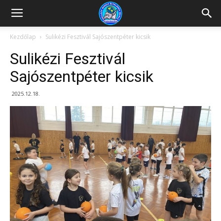
Kazincbarcikai
Kezdőlap
Sulikézi Fesztivál Sajószentpéter kicsik
Sulikézi Fesztivál
Pollack
Sajószentpéter kicsik
2025.12.18.
Mihály
Általános
Iskola