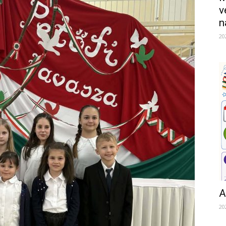
v
n
20
A
20