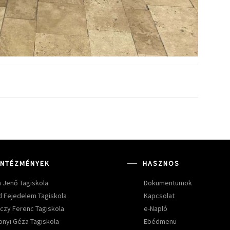
INTÉZMÉNYEK
HASZNOS
 Jenő Tagiskola
Dokumentumok
d Fejedelem Tagiskola
Kapcsolat
czy Ferenc Tagiskola
e-Napló
nyi Géza Tagiskola
Ebédmenü