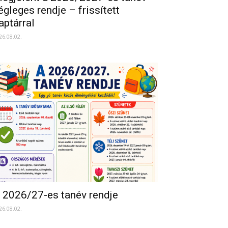
égleges rendje – frissített
aptárral
26.08.02.
 2026/27-es tanév rendje
26.08.02.