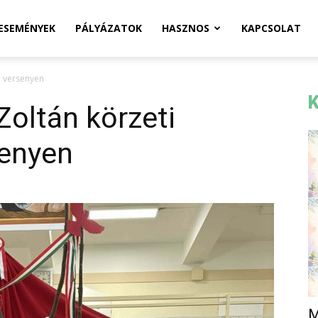
ESEMÉNYEK
PÁLYÁZATOK
HASZNOS
KAPCSOLAT
i versenyen
K
Zoltán körzeti
senyen
M