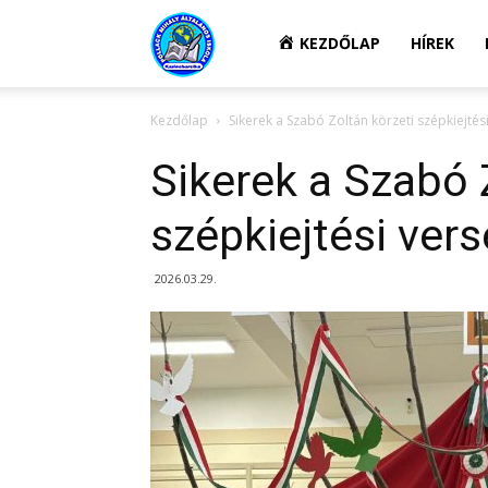
Kazincbarcikai
KEZDŐLAP
HÍREK
Kezdőlap
Sikerek a Szabó Zoltán körzeti szépkiejtés
Pollack
Sikerek a Szabó 
Mihály
szépkiejtési ver
2026.03.29.
Általános
Iskola