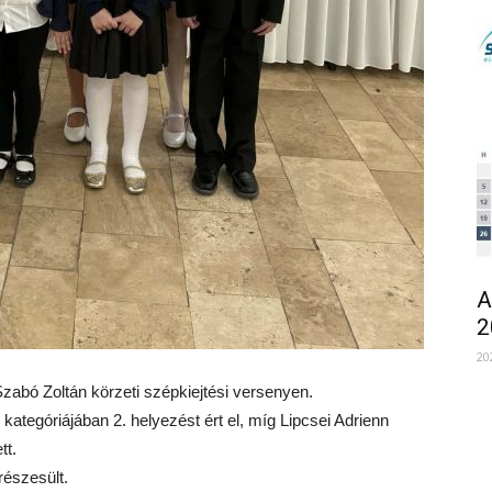
A
2
20
Szabó Zoltán körzeti szépkiejtési versenyen.
ategóriájában 2. helyezést ért el, míg Lipcsei Adrienn
tt.
részesült.