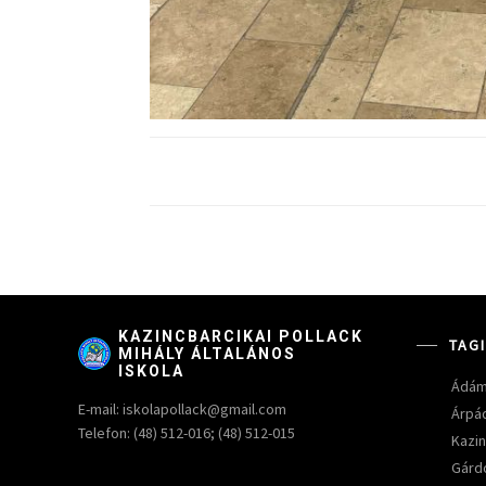
KAZINCBARCIKAI POLLACK
TAG
MIHÁLY ÁLTALÁNOS
ISKOLA
Ádám
E-mail: iskolapollack@gmail.com
Árpá
Telefon: (48) 512-016; (48) 512-015
Kazin
Gárdo