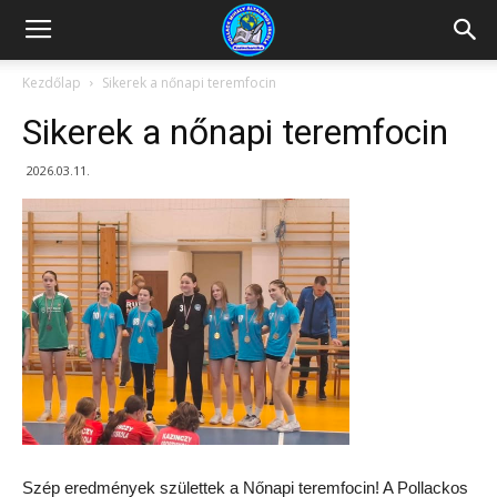
Kazincbarcikai
Kezdőlap
Sikerek a nőnapi teremfocin
Sikerek a nőnapi teremfocin
Pollack
2026.03.11.
Mihály
Általános
Iskola
Szép eredmények születtek a Nőnapi teremfocin! A Pollackos