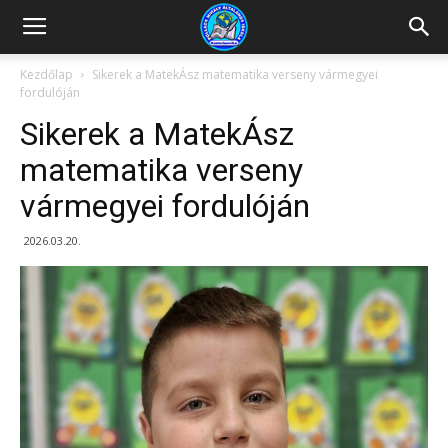
Kazincbarcikai
Kezdőlap
Sikerek a MatekÁsz matematika verseny vármegyei
fordulóján
Pollack
Sikerek a MatekÁsz
matematika verseny
vármegyei fordulóján
Mihály
2026.03.20.
Általános
Iskola