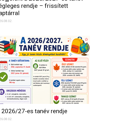
égleges rendje – frissített
aptárral
26.08.02.
 2026/27-es tanév rendje
26.08.02.