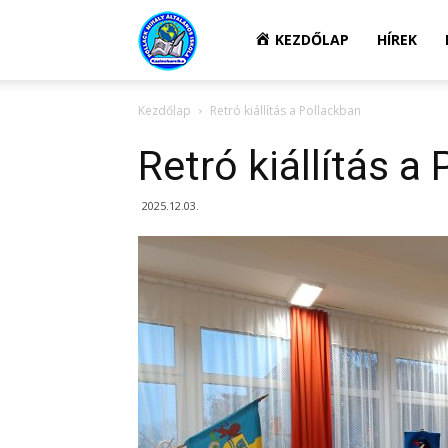
Kazincbarcikai
KEZDŐLAP
HÍREK
Kezdőlap
Retró kiállítás a Pollackban
Pollack
Retró kiállítás a
Mihály
2025.12.03.
Általános
Iskola