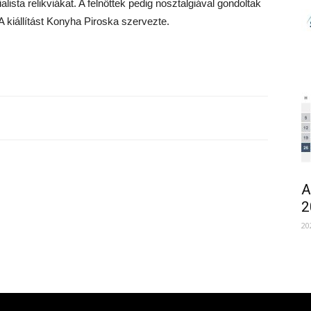
alista relikviákat. A felnőttek pedig nosztalgiával gondoltak
 kiállítást Konyha Piroska szervezte.
A
2
20