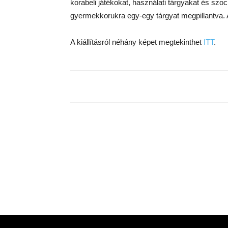
korabeli játékokat, használati tárgyakat és szoci
gyermekkorukra egy-egy tárgyat megpillantva. A
A kiállításról néhány képet megtekinthet
ITT
.