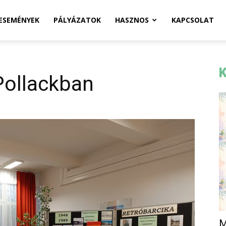
ESEMÉNYEK
PÁLYÁZATOK
HASZNOS
KAPCSOLAT
K
 Pollackban
M