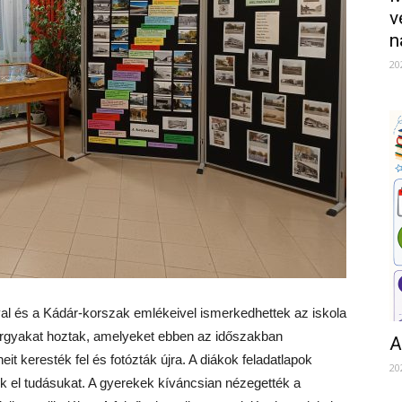
v
n
20
al és a Kádár-korszak emlékeivel ismerkedhettek az iskola
 tárgyakat hoztak, amelyeket ebben az időszakban
A
eit keresték fel és fotózták újra. A diákok feladatlapok
20
k el tudásukat. A gyerekek kíváncsian nézegették a