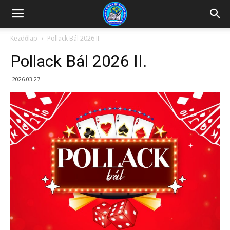
Kazincbarcikai
Kezdőlap
Pollack Bál 2026 II.
Pollack Bál 2026 II.
Pollack
2026.03.27.
Mihály
Általános
Iskola