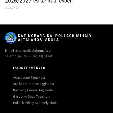
2026/2027-es tanítási évben
2026.07.09.
KAZINCBARCIKAI POLLACK MIHÁLY
ÁLTALÁNOS ISKOLA
E-mail: iskolapollack@gmail.com
Telefon: (48) 512-016; (48) 512-015
TAGINTÉZMÉNYEK
Ádám Jenő Tagiskola
Árpád Fejedelem Tagiskola
Kazinczy Ferenc Tagiskola
Gárdonyi Géza Tagiskola
Pollack Mihály Székhelyiskola