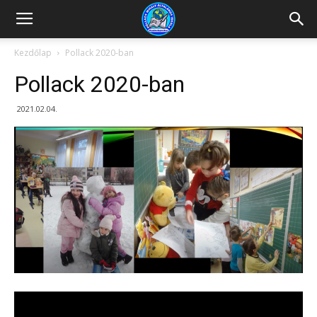
Kazincbarcikai
Kezdőlap
Pollack 2020-ban
Pollack 2020-ban
Pollack
2021.02.04.
Mihály
Általános
Iskola