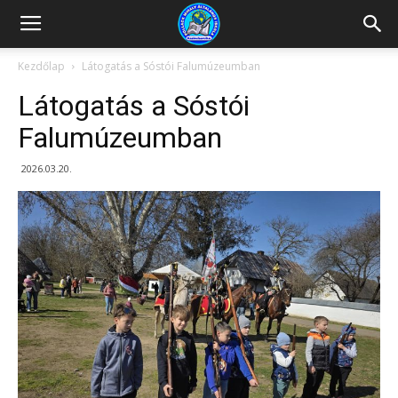
Kazincbarcikai
Kezdőlap
Látogatás a Sóstói Falumúzeumban
Látogatás a Sóstói
Pollack
Falumúzeumban
2026.03.20.
Mihály
Általános
Iskola