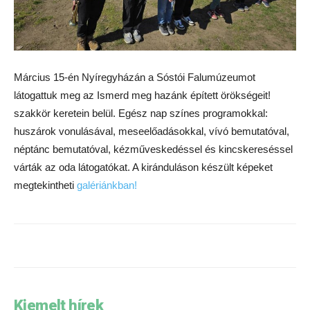
Március 15-én Nyíregyházán a Sóstói Falumúzeumot
látogattuk meg az Ismerd meg hazánk épített örökségeit!
szakkör keretein belül. Egész nap színes programokkal:
huszárok vonulásával, meseelőadásokkal, vívó bemutatóval,
néptánc bemutatóval, kézműveskedéssel és kincskereséssel
várták az oda látogatókat. A kiránduláson készült képeket
megtekintheti
galériánkban!
Kiemelt hírek