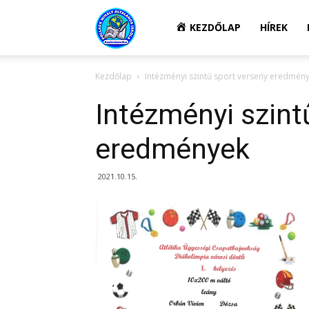
Kazincbarcikai
KEZDŐLAP
HÍREK
Kezdőlap
Intézményi szintű sport verseny eredmén
Pollack
Intézményi szint
Mihály
eredmények
2021.10.15.
Általános
Iskola