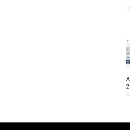
A
2
20