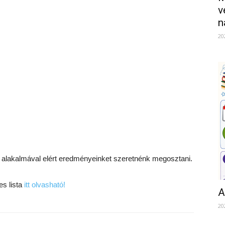
v
n
20
 alakalmával elért eredményeinket szeretnénk megosztani.
es lista
itt olvasható!
A
20