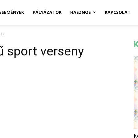
ESEMÉNYEK
PÁLYÁZATOK
HASZNOS
KAPCSOLAT
yek
K
ű sport verseny
M