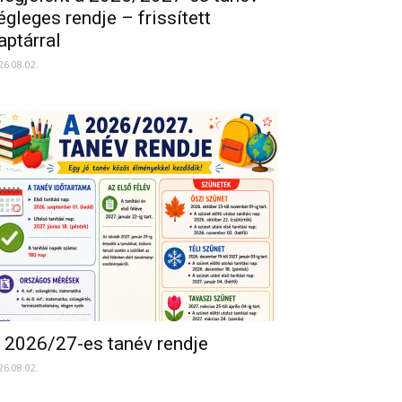
égleges rendje – frissített
aptárral
26.08.02.
 2026/27-es tanév rendje
26.08.02.