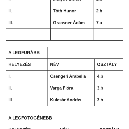
II.
Tóth Hunor
2.b
III.
Gracsner Ádám
7.a
A LEGFURÁBB
HELYEZÉS
NÉV
OSZTÁLY
I.
Csengeri Arabella
4.b
II.
Varga Flóra
3.b
III.
Kulcsár András
3.b
A LEGFOTOGÉNEBB