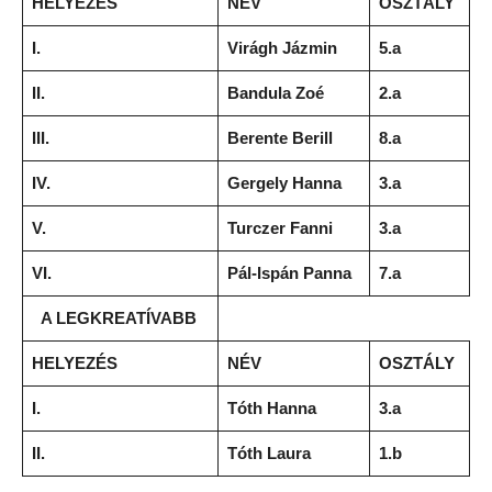
HELYEZÉS
NÉV
OSZTÁLY
I.
Virágh Jázmin
5.a
II.
Bandula Zoé
2.a
III.
Berente Berill
8.a
IV.
Gergely Hanna
3.a
V.
Turczer Fanni
3.a
VI.
Pál-Ispán Panna
7.a
A LEGKREATÍVABB
HELYEZÉS
NÉV
OSZTÁLY
I.
Tóth Hanna
3.a
II.
Tóth Laura
1.b