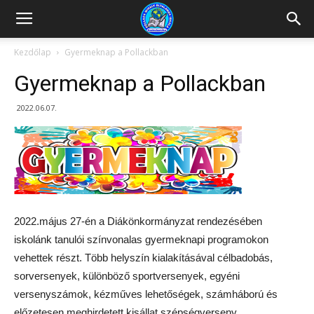
Kazincbarcikai
Kezdőlap
Gyermeknap a Pollackban
Gyermeknap a Pollackban
Pollack
2022.06.07.
Mihály
Általános
2022.május 27-én a Diákönkormányzat rendezésében
iskolánk tanulói színvonalas gyermeknapi programokon
Iskola
vehettek részt. Több helyszín kialakításával célbadobás,
sorversenyek, különböző sportversenyek, egyéni
versenyszámok, kézműves lehetőségek, számháború és
előzetesen meghirdetett kisállat szépségverseny