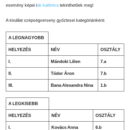
esemény képei i
de kattintva
tekinthetőek meg!
A kisállat szépségverseny győztesei kategóriánként:
A LEGNAGYOBB
HELYEZÉS
NÉV
OSZTÁLY
I.
Mándoki Lilien
7.a
II.
Tódor Áron
7.b
III.
Bana Alexandra Nina
1.b
A LEGKISEBB
HELYEZÉS
NÉV
OSZTÁLY
I.
Kovács Anna
6.b