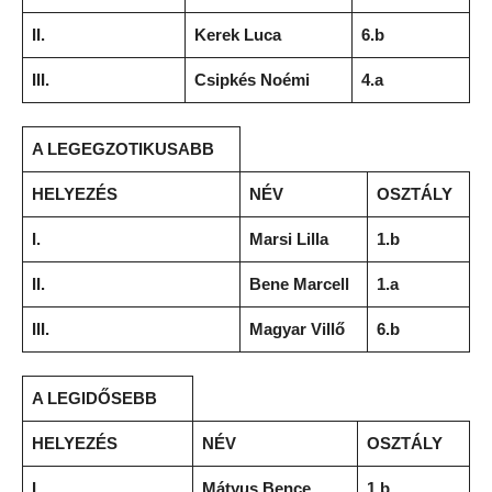
II.
Kerek Luca
6.b
III.
Csipkés Noémi
4.a
A LEGEGZOTIKUSABB
HELYEZÉS
NÉV
OSZTÁLY
I.
Marsi Lilla
1.b
II.
Bene Marcell
1.a
III.
Magyar Villő
6.b
A LEGIDŐSEBB
HELYEZÉS
NÉV
OSZTÁLY
I.
Mátyus Bence
1.b