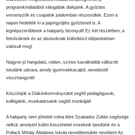
programkínálatából válogattak diákjaink. A győztes
versenyzők és csapatok jutalomban részesültek. Ezen a
napon hirdették ki a papírgyűjtés győzteseit is. A
legnépszerűbbnek a habparty bizonyult! Ez két részletben, a
felsősöknek és az alsósoknak különböző időpontokban
valósult meg!
Nagyon jó hangulatú, vidám, színes kavalkáddá változott
iskolánk udvara, amely gyermekkacajtól, nevetéstől
visszhangzott!
Köszönjük a Diákönkormányzatot segítő pedagógusok,
kollégáink, munkatársaink segítő munkáját!
A habparty nem jöhetett volna létre Szabados Zoltán segítsége
nélkül, amelyért külön köszönetet mondunk tanulóink és a
Pollack Mihály Általános Iskola nevelőtestülete nevében! Az