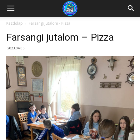
Kazincbarcikai
Kezdőlap
Farsangi jutalom - Pizza
Farsangi jutalom – Pizza
Pollack
2023.04.05.
Mihály
Általános
Iskola