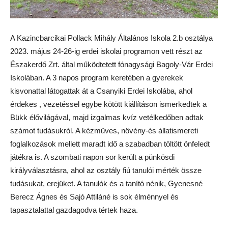
A Kazincbarcikai Pollack Mihály Általános Iskola 2.b osztálya
2023. május 24-26-ig erdei iskolai programon vett részt az
Északerdő Zrt. által működtetett fónagysági Bagoly-Vár Erdei
Iskolában. A 3 napos program keretében a gyerekek
kisvonattal látogattak át a Csanyiki Erdei Iskolába, ahol
érdekes , vezetéssel egybe kötött kiállításon ismerkedtek a
Bükk élővilágával, majd izgalmas kvíz vetélkedőben adtak
számot tudásukról. A kézműves, növény-és állatismereti
foglalkozások mellett maradt idő a szabadban töltött önfeledt
játékra is. A szombati napon sor került a pünkösdi
királyválasztásra, ahol az osztály fiú tanulói mérték össze
tudásukat, erejüket. A tanulók és a tanító nénik, Gyenesné
Berecz Ágnes és Sajó Attiláné is sok élménnyel és
tapasztalattal gazdagodva tértek haza.