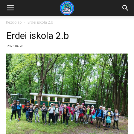
Kazincbarcikai
Kezdőlap
Erdei iskola 2.b
Erdei iskola 2.b
Pollack
2023.06.20.
Mihály
Általános
Iskola