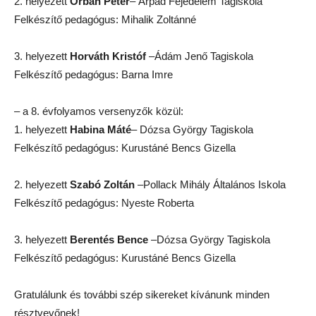
2. helyezett
Orbán Péter
– Árpád Fejedelem Tagiskola
Felkészítő pedagógus: Mihalik Zoltánné
3. helyezett
Horváth Kristóf
–Ádám Jenő Tagiskola
Felkészítő pedagógus: Barna Imre
– a 8. évfolyamos versenyzők közül:
1. helyezett
Habina Máté
– Dózsa György Tagiskola
Felkészítő pedagógus: Kurustáné Bencs Gizella
2. helyezett
Szabó Zoltán
–Pollack Mihály Általános Iskola
Felkészítő pedagógus: Nyeste Roberta
3. helyezett
Berentés Bence
–Dózsa György Tagiskola
Felkészítő pedagógus: Kurustáné Bencs Gizella
Gratulálunk és további szép sikereket kívánunk minden
résztvevőnek!