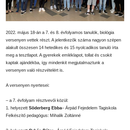
2022. május 18-án a 7. és 8. évfolyamos tanulók, biológia
versenyen vettek részt. A jelentkezők száma nagyon szépen
alakult összesen 14 hetedikes és 15 nyolcadikos tanuló írta
meg a tesztlapot. A gyerekek emléklapot, tollat és csokit
kaptak ajándékba, így mindenkit megjutalmaztunk a
versenyen való részvételért is.
A versenyen nyertesei:
– a 7. évfolyam résztvevői közül:
1. helyezett
Söderberg Ebba
– Árpád Fejedelem Tagiskola
Felkészítő pedagógus: Mihalik Zoltánné