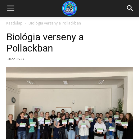
Kazincbarcikai
Kezdőlap
Biológia verseny a Pollackban
Biológia verseny a
Pollack
Pollackban
2022.05.27.
Mihály
Általános
Iskola